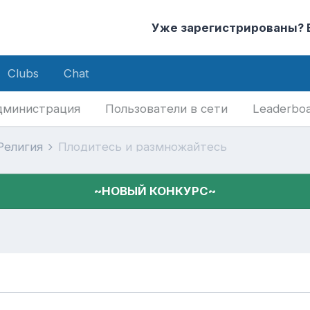
Уже зарегистрированы?
Clubs
Chat
дминистрация
Пользователи в сети
Leaderbo
 Религия
Плодитесь и размножайтесь
~НОВЫЙ КОНКУРС~