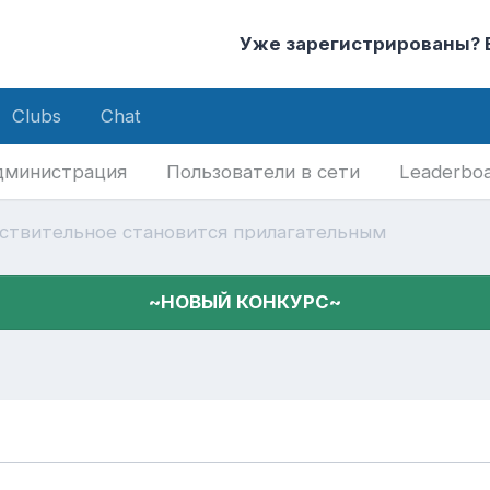
Уже зарегистрированы?
Clubs
Chat
дминистрация
Пользователи в сети
Leaderbo
ствительное становится прилагательным
~НОВЫЙ КОНКУРС~