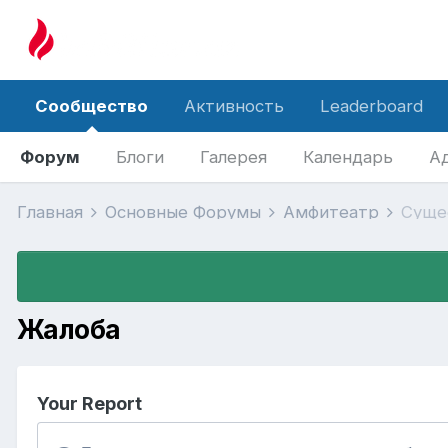
Сообщество
Активность
Leaderboard
Форум
Блоги
Галерея
Календарь
А
Главная
Основные Форумы
Амфитеатр
Суще
Жалоба
Your Report