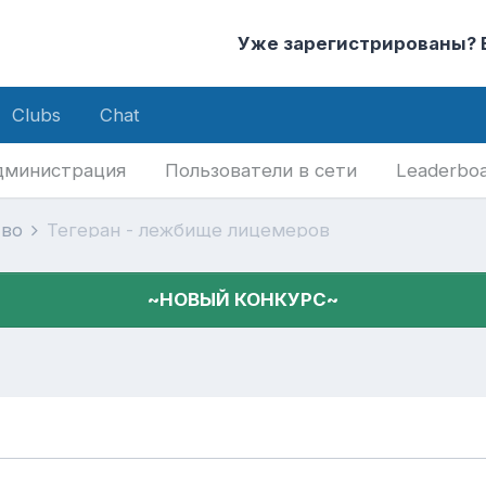
Уже зарегистрированы?
Clubs
Chat
дминистрация
Пользователи в сети
Leaderbo
тво
Тегеран - лежбище лицемеров
~НОВЫЙ КОНКУРС~