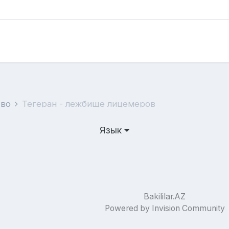
тво
Тегеран - лежбище лицемеров
Язык
Bakililar.AZ
Powered by Invision Community