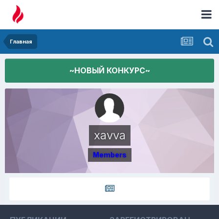
Главная
~НОВЫЙ КОНКУРС~
xavva
Members