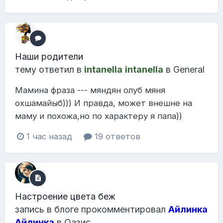
Наши родители
тему ответил в
intanella
intanella
в
General
Мамина фраза --- мяндян олуб мяня
охшамайыб))) И правда, может внешне на
маму и похожа,но по характеру я папа))
1 час назад
19 ответов
Настроение цвета беж
запись в блоге прокомментировал
Айлинка
Айлинка
в
Оазис