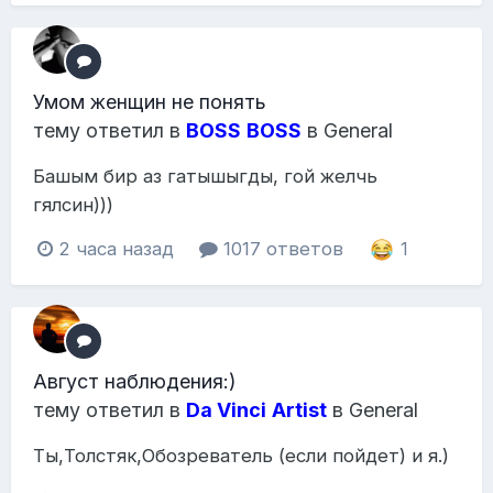
Умом женщин не понять
тему ответил в
BOSS
BOSS
в
General
Башым бир аз гатышыгды, гой желчь
гялсин)))
2 часа назад
1017 ответов
1
Август наблюдения:)
тему ответил в
Da Vinci
Artist
в
General
Ты,Толстяк,Обозреватель (если пойдет) и я.)