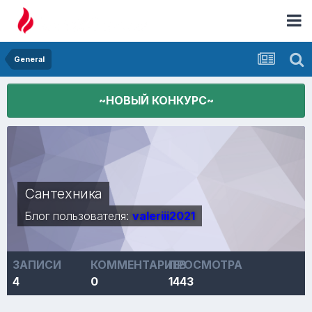
General
~НОВЫЙ КОНКУРС~
Сантехника
Блог пользователя:
valeriii2021
ЗАПИСИ
КОММЕНТАРИЕВ
ПРОСМОТРА
4
0
1443