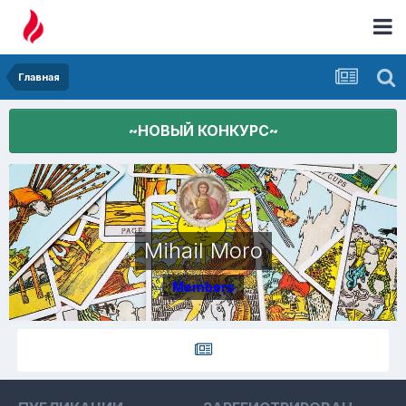
Главная
~НОВЫЙ КОНКУРС~
Mihail Moro
Members