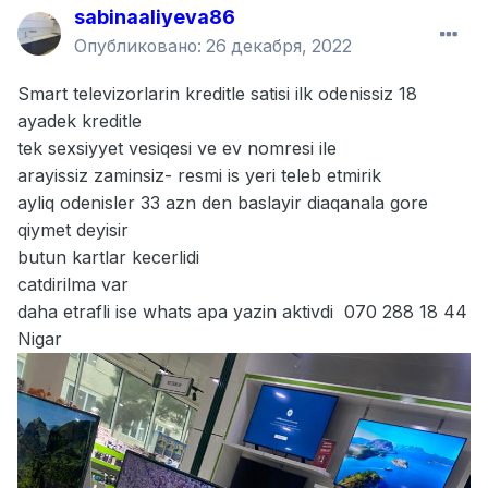
sabinaaliyeva86
Опубликовано:
26 декабря, 2022
Smart televizorlarin kreditle satisi ilk odenissiz 18
ayadek kreditle
tek sexsiyyet vesiqesi ve ev nomresi ile
arayissiz zaminsiz- resmi is yeri teleb etmirik
ayliq odenisler 33 azn den baslayir diaqanala gore
qiymet deyisir
butun kartlar kecerlidi
catdirilma var
daha etrafli ise whats apa yazin aktivdi 070 288 18 44
Nigar