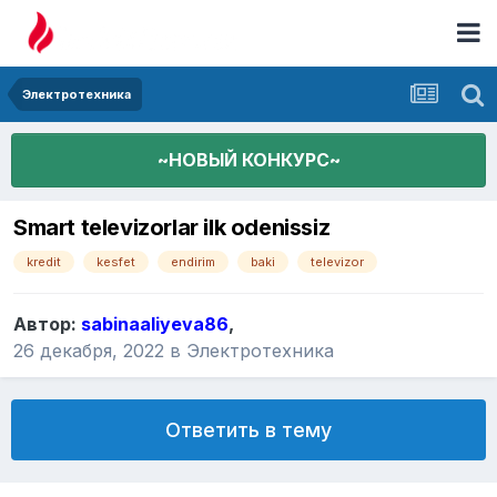
Электротехника
~НОВЫЙ КОНКУРС~
Smart televizorlar ilk odenissiz
kredit
kesfet
endirim
baki
televizor
Автор:
sabinaaliyeva86
,
26 декабря, 2022
в
Электротехника
Ответить в тему