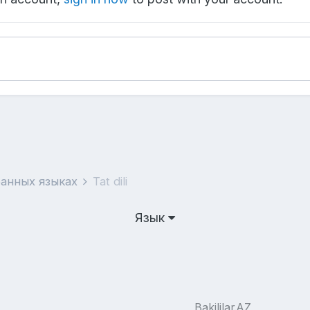
ранных языках
Tat dili
Язык
Bakililar.AZ