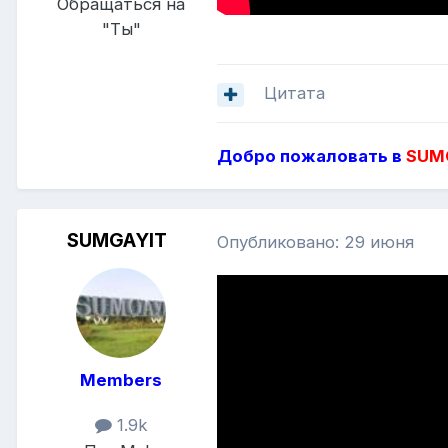
Обращаться на
"Ты"
Цитата
Добро пожаловать в
SUMG
SUMGAYIT
Опубликовано:
29 июня
Members
1.9k