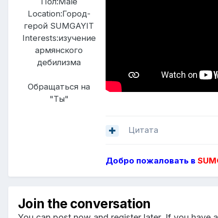
Пол:
Male
Location:
Город-
герой SUMGAYIT
Interests:
изучение
армянского
дебилизма
Обращаться на
"Ты"
Цитата
Добро пожаловать в
SUMG
Join the conversation
You can post now and register later. If you have 