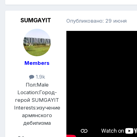
SUMGAYIT
Опубликовано:
29 июня
Members
1.9k
Пол:
Male
Location:
Город-
герой SUMGAYIT
Interests:
изучение
армянского
дебилизма