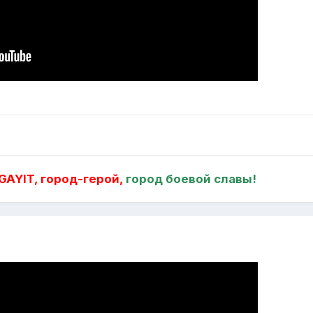
AYIT, город-герой,
город боевой славы!