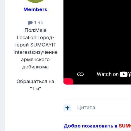
Members
1.9k
Пол:
Male
Location:
Город-
герой SUMGAYIT
Interests:
изучение
армянского
дебилизма
Обращаться на
"Ты"
Цитата
Добро пожаловать в
SUMG