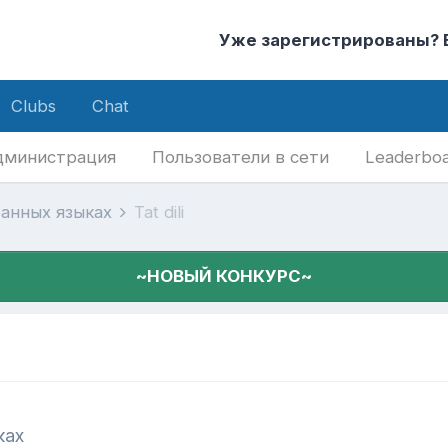
Уже зарегистрированы?
Clubs
Chat
дминистрация
Пользователи в сети
Leaderbo
ранных языках
Tat dili
~НОВЫЙ КОНКУРС~
ках