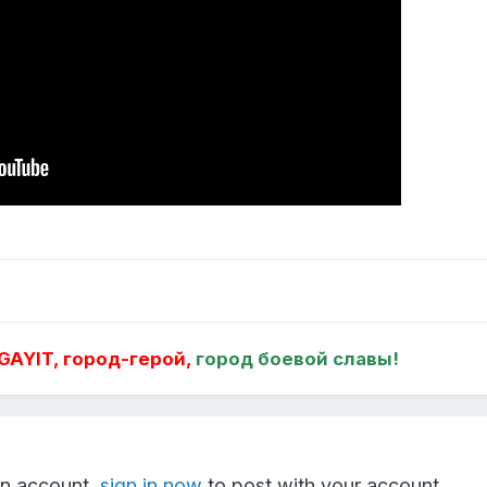
AYIT, город-герой,
город боевой славы!
an account,
sign in now
to post with your account.