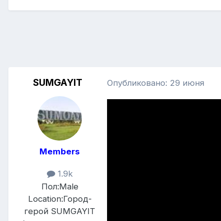
SUMGAYIT
Опубликовано:
29 июня
Members
1.9k
Пол:
Male
Location:
Город-
герой SUMGAYIT