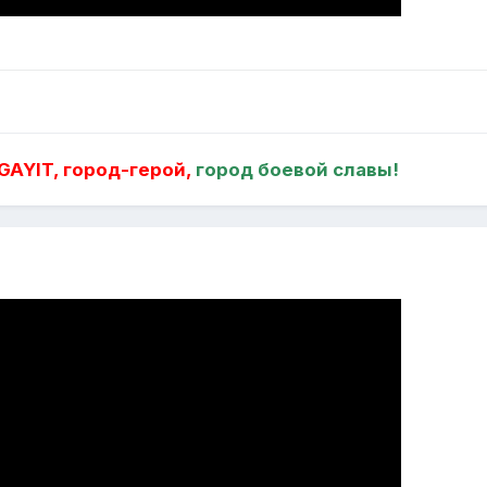
AYIT, город-герой,
город боевой славы!