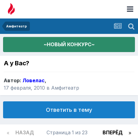
Амфитеатр
~НОВЫЙ КОНКУРС~
А у Вас?
Автор:
Ловелас
,
17 февраля, 2010
в
Амфитеатр
Ответить в тему
НАЗАД
Страница 1 из 23
ВПЕРЁД