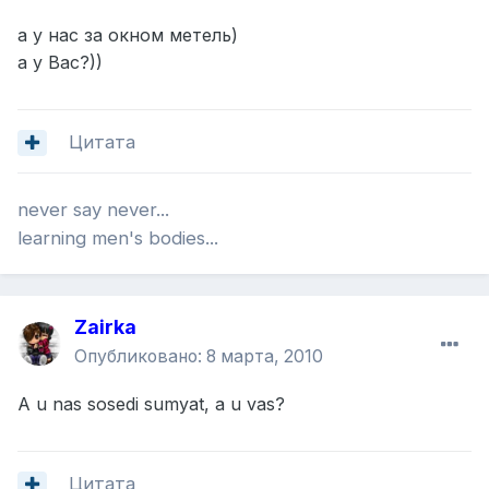
а у нас за окном метель)
а у Вас?))
Цитата
never say never...
learning men's bodies...
Zairka
Опубликовано:
8 марта, 2010
A u nas sosedi sumyat, a u vas?
Цитата