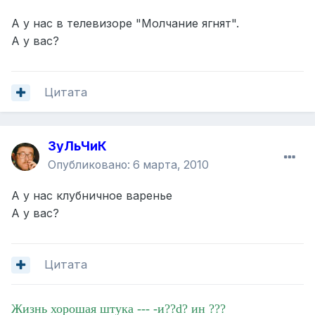
А у нас в телевизоре "Молчание ягнят".
А у вас?
Цитата
ЗуЛьЧиК
Опубликовано:
6 марта, 2010
А у нас клубничное варенье
А у вас?
Цитата
Жизнь хорошая штука --- -и??d? ин ???