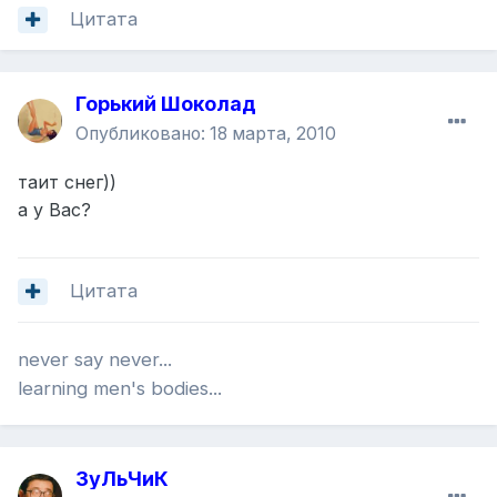
Цитата
Горький Шоколад
Опубликовано:
18 марта, 2010
таит снег))
а у Вас?
Цитата
never say never...
learning men's bodies...
ЗуЛьЧиК