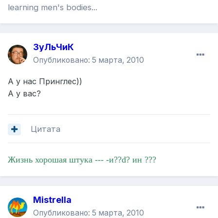
learning men's bodies...
ЗуЛьЧиК
Опубликовано:
5 марта, 2010
А у нас Принглес))
А у вас?
Цитата
Жизнь хорошая штука --- -и??d? ин ???
Mistrella
Опубликовано:
5 марта, 2010