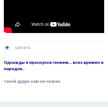
Цитата
Однажды я проснулся гением... всех времен и
народов..
такой дудук нам не нужен.