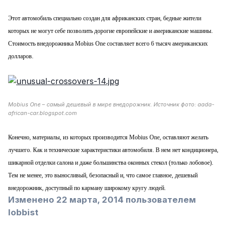
Этот автомобиль специально создан для африканских стран, бедные жители
которых не могут себе позволить дорогие европейские и американские машины.
Стоимость внедорожника Mobius One составляет всего 6 тысяч американских
долларов.
Mobius One – самый дешевый в мире внедорожник. Источник фото: aada-
african-car.blogspot.com
Конечно, материалы, из которых производится Mobius One, оставляют желать
лучшего. Как и технические характеристики автомобиля. В нем нет кондиционера,
шикарной отделки салона и даже большинства оконных стекол (только лобовое).
Тем не менее, это выносливый, безопасный и, что самое главное, дешевый
внедорожник, доступный по карману широкому кругу людей.
Изменено
22 марта, 2014
пользователем
lobbist