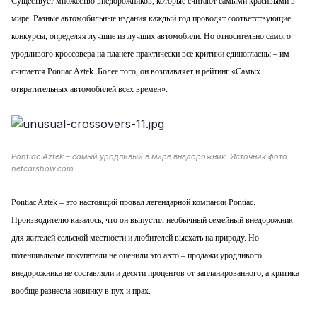
Существует множество внедорожников, которые считают самыми красивыми в
мире. Разные автомобильные издания каждый год проводят соответствующие
конкурсы, определяя лучшие из лучших автомобили. Но относительно самого
уродливого кроссовера на планете практически все критики единогласны – им
считается Pontiac Aztek. Более того, он возглавляет и рейтинг «Самых
отвратительных автомобилей всех времен».
Pontiac Aztek – самый уродливый в мире внедорожник. Источник фото:
netcarshow.com
Pontiac Aztek – это настоящий провал легендарной компании Pontiac.
Производителю казалось, что он выпустил необычный семейный внедорожник
для жителей сельской местности и любителей выехать на природу. Но
потенциальные покупатели не оценили это авто – продажи уродливого
внедорожника не составляли и десяти процентов от запланированного, а критика
вообще разнесла новинку в пух и прах.