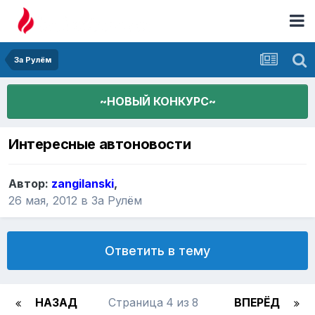
За Рулём
~НОВЫЙ КОНКУРС~
Интересные автоновости
Автор:
zangilanski
,
26 мая, 2012
в
За Рулём
Ответить в тему
НАЗАД
Страница 4 из 8
ВПЕРЁД