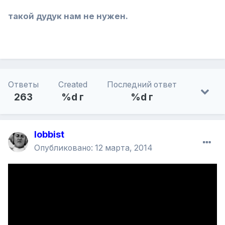
такой дудук нам не нужен.
Ответы
Created
Последний ответ
263
%d г
%d г
lobbist
Опубликовано:
12 марта, 2014