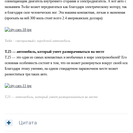
совмещающим двигатель внутреннего сгорания и электродвигатель. А вот авто с
названием Twike может передвигаться как благодаря электрическому мотору, так
и благодаря силе человеческих ног. Эта машина компактная, легкая и экономная
(проехать на ней 300 миль стоит всего 2.4 американских доллара).
Twike - «несерьезный» городской автомобиль
T.25 — автомобиль, который умеет разворачиваться на месте
T.25 — это один из самых компактных и необычных в мире электромобилей! Его
основная особенность состоит в том, что он может развернуться вокруг своей оси.
Благодаря этому умению, на одном стандартном парковочном месте может
разместиться три таких авто.
T.25 — автомобиль, который умеет разворачиваться на месте
Цитата