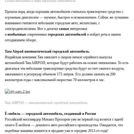
Самые необычные в мире городские автомобили
Прошла пора, когда хорошим автомобилем считалось транспортное средство с
огромным двигателем — шумное, быстрое и неэкономичное. Сейчас же лучшими
машинами считаются небольшие городские авто, желательно, с
электродвигателями. Вот о десятке
самых
интересных
и
необычных
современных
городских автомобилей
и пойдет речь в нашем
сегодняшнем обзоре.
Tata Airpod-пневматический городской автомобиль.
Индийская компания Tata заявляет о скором начале серийного выпуска
автомобилей Tata AIRPOD, которые будут работать на основе пневматики. То есть
двигаться эти небольшие транспортные средства будут за счет сжатого воздуха,
закачанного в резервуар объемом 175 литров. Его должно хватать на 200
километров езды с максимальной скоростью 70 километров в час.
Tata AIRPOD — пневматический городской автомобиль
Ё-мобиль — городской автомобиль, созданный в России
Российский миллиардер Михаил Прохоров уже не первый год возится с идеей
своего Ё-мобиля — дешевого авто российского производства. Ожидается, что
подобные машины появятся в продаже уже в середине 2013-го года!