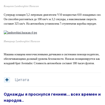
Концепт Lamborghini Huracan
Суперкар оснащен 5,2 литровым двигателем V10 мощностью 610 лошадиных сил.
Он способен разгоняться до 100 км/ч за 3,2 секунды, а максимальная скорость
составит 325 км/ч. На автомобиль установлена 7-ступенчатая коробка передач.
Интерьер Lamborghini Huracan
Машина оснащена многочисленными датчиками и системами помощи водителю,
обеспечивающими должный уровень безопасности. Huracan позиционируется как
младший брат Aventador. Стоимость автомобиля составит 180 тысяч фунтов.
Цитата
Однажды я проснулся гением... всех времен и
народов..