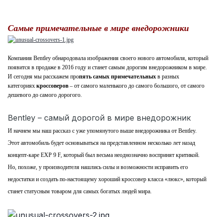
Самые примечательные в мире внедорожники
Компания Bentley обнародовала изображения своего нового автомобиля, который
появится в продаже в 2016 году и станет самым дорогим внедорожником в мире.
И сегодня мы расскажем про
пять самых примечательных
в разных
категориях
кроссоверов
– от самого маленького до самого большого, от самого
дешевого до самого дорогого.
Bentley – самый дорогой в мире внедорожник
И начнем мы наш рассказ с уже упомянутого выше внедорожника от Bentley.
Этот автомобиль будет основываться на представленном несколько лет назад
концепт-каре EXP 9 F, который был весьма неоднозначно воспринят критикой.
Но, похоже, у производителя нашлись силы и возможности исправить его
недостатки и создать по-настоящему хороший кроссовер класса «люкс», который
станет статусным товаром для самых богатых людей мира.