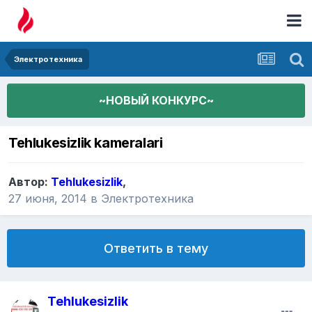
Электротехника
~НОВЫЙ КОНКУРС~
Tehlukesizlik kameralari
Автор:
Tehlukesizlik
,
27 июня, 2014
в
Электротехника
Ответить в тему
Tehlukesizlik