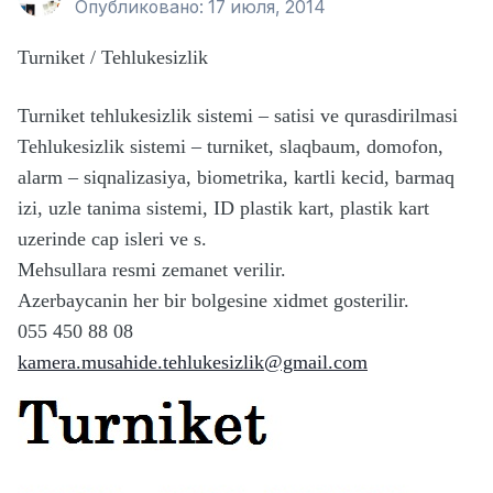
Опубликовано:
17 июля, 2014
Turniket / Tehlukesizlik
Turniket tehlukesizlik sistemi – satisi ve qurasdirilmasi
Tehlukesizlik sistemi – turniket, slaqbaum, domofon,
alarm – siqnalizasiya, biometrika, kartli kecid, barmaq
izi, uzle tanima sistemi, ID plastik kart, plastik kart
uzerinde cap isleri ve s.
Mehsullara resmi zemanet verilir.
Azerbaycanin her bir bolgesine xidmet gosterilir.
055 450 88 08
kamera.musahide.tehlukesizlik@gmail.com