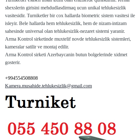
shexslerin girisini mehdudlasdirmaq ucun unikal tehlukesizlik
vasitesidir. Turniketler bir cox hallarda biometric sistem vasitesi ile
isleyir. Bele hallarda hem tehlukesizlik, hem de nizam-intizam
sahesinde universal olan tehlukesizlik-nezaret sistemi yaranir.
Arma Kontrol sirketinde muxtelif novde tehlukesizlik sistemleri,
kameralar satilir ve montaj edilir.
Arma Kontrol sirketi Azerbaycanin butun bolgelerinde xidmet
gosterir.
+994554508808
Kamera.musahide.tehlukesizlik@gmail.com