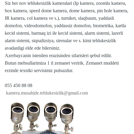
Siz her nov tehlukesizlik kameralari (Ip kamera, zoomlu kamera,
box kamera, speed dome kamera, dome kamera, pin hole kamera,
IR kamera, col kamera ve s.), turniket, slaqbaum, yaddasli
domofon, videodomofon, yaddassiz domofon, biometrika, kartla
kecid sistemi, barmaq izi ile kecid sistemi, alarm sistemi, lazerli
alarm sistemi, siqnalizsiya, sirenalar ve s. kimi tehlukesizlik
avadanligi elde ede bilersiniz.
Azerbaycanin istenilen erazisinden sifarisleri qebul edilir.
Butun mehsullarimiza 1 il zemanet veririk. Zemanet muddeti
erzinde texniki servisimiz pulsuzdur.
055 450 88 08
kamera.musahide.tehlukesizlik@gmail.com