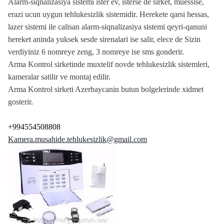
Alarm-siqnalizasiya sistemi ister ev, isterse de sirket, muessise,
erazi ucun uygun tehlukesizlik sistemidir. Herekete qarsi hessas,
lazer sistemi ile calisan alarm-siqnalizasiya sistemi qeyri-qanuni
hereket aninda yuksek sesde sirenalari ise salir, elece de Sizin
verdiyiniz 6 nomreye zeng, 3 nomreye ise sms gonderir.
Arma Kontrol sirketinde muxtelif novde tehlukesizlik sistemleri,
kameralar satilir ve montaj edilir.
Arma Kontrol sirketi Azerbaycanin butun bolgelerinde xidmet
gosterir.
+994554508808
Kamera.musahide.tehlukesizlik@gmail.com