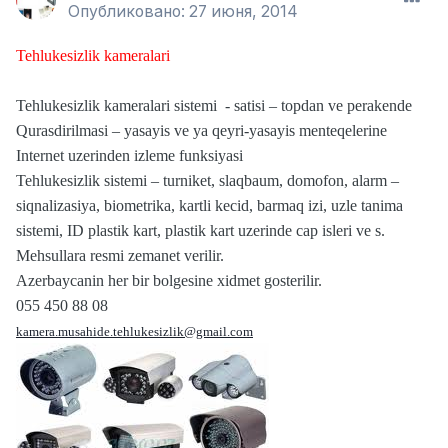
Опубликовано:
27 июня, 2014
Tehlukesizlik kameralari
Tehlukesizlik kameralari sistemi - satisi – topdan ve perakende
Qurasdirilmasi – yasayis ve ya qeyri-yasayis menteqelerine
Internet uzerinden izleme funksiyasi
Tehlukesizlik sistemi – turniket, slaqbaum, domofon, alarm –
siqnalizasiya, biometrika, kartli kecid, barmaq izi, uzle tanima
sistemi, ID plastik kart, plastik kart uzerinde cap isleri ve s.
Mehsullara resmi zemanet verilir.
Azerbaycanin her bir bolgesine xidmet gosterilir.
055 450 88 08
kamera.musahide.tehlukesizlik@gmail.com