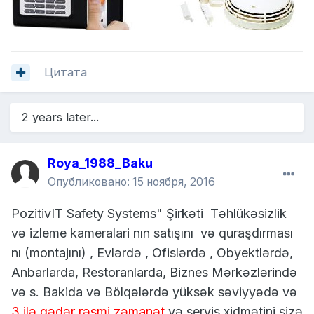
Цитата
2 years later...
Roya_1988_Baku
Опубликовано:
15 ноября, 2016
PozitivIT Safety Systems" Şirkəti Təhlükəsizlik
və izleme kameralari nın satışını və quraşdırması
nı (montajını) , Evlərdə , Ofislərdə , Obyektlərdə,
Anbarlarda, Restoranlarda, Biznes Mərkəzlərində
və s. Bakida və Bölqələrdə yüksək səviyyədə və
3 ilə qədər rəsmi zəmanət
və servis xidmətini sizə