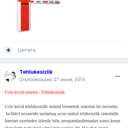
Цитата
Tehlukesizlik
Опубликовано:
27 июня, 2014
Uzle kecid sistemi / Tehlukesizlik
Uzle kecid tehlukesizlik sistemi biometrik sistemin bir novudur.
Ischileri nezaretde saxlamaq ucun unikal tehlkesizlik sistemidir.
Internet uzerinden izlenile bilir, proqramlasdirmadan sonra kenar
shexslerin iceri daxil olmasinin qarsini alir. Hesabat aparir.