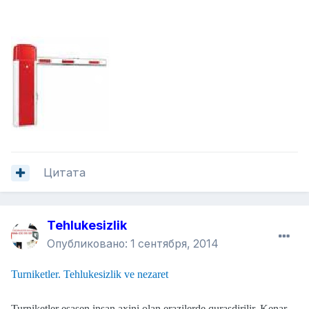
Цитата
Tehlukesizlik
Опубликовано:
1 сентября, 2014
Turniketler. Tehlukesizlik ve nezaret
Turniketler esasen insan axini olan erazilerde qurasdirilir. Kenar