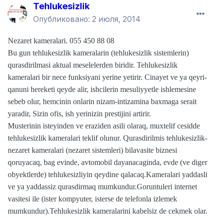
Tehlukesizlik
Опубликовано:
2 июля, 2014
Nezaret kameralari. 055 450 88 08
Bu gun tehlukesizlik kameralarin (tehlukesizlik sistemlerin)
qurasdirilmasi aktual meselelerden biridir. Tehlukesizlik
kameralari bir nece funksiyani yerine yetirir. Cinayet ve ya qeyri-
qanuni hereketi qeyde alir, ishcilerin mesuliyyetle ishlemesine
sebeb olur, hemcinin onlarin nizam-intizamina baxmaga serait
yaradir, Sizin ofis, ish yerinizin prestijini artirir.
Musterinin isteyinden ve eraziden asili olaraq, muxtelif cesidde
tehlukesizlik kameralari teklif olunur. Qurasdirilmis tehlukesizlik-
nezaret kameralari (nezaret sistemleri) bilavasite biznesi
qoruyacaq, bag evinde, avtomobil dayanacaginda, evde (ve diger
obyektlerde) tehlukesizliyin qeydine qalacaq.Kameralari yaddasli
ve ya yaddassiz qurasdirmaq mumkundur.Goruntuleri internet
vasitesi ile (ister kompyuter, isterse de telefonla izlemek
mumkundur).Tehlukesizlik kameralarini kabelsiz de cekmek olar.