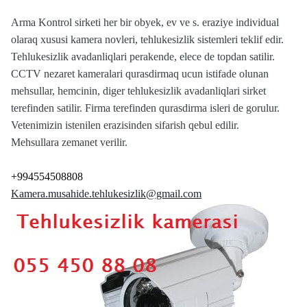
Arma Kontrol sirketi her bir obyek, ev ve s. eraziye individual
olaraq xususi kamera novleri, tehlukesizlik sistemleri teklif edir.
Tehlukesizlik avadanliqlari perakende, elece de topdan satilir.
CCTV nezaret kameralari qurasdirmaq ucun istifade olunan
mehsullar, hemcinin, diger tehlukesizlik avadanliqlari sirket
terefinden satilir. Firma terefinden qurasdirma isleri de gorulur.
Vetenimizin istenilen erazisinden sifarish qebul edilir.
Mehsullara zemanet verilir.
+994554508808
Kamera.musahide.tehlukesizlik@gmail.com