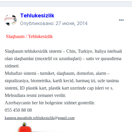
Tehlukesizlik
Опубликовано:
27 июня, 2014
Slaqbaum / Tehlukesizlik
Slaqbaum tehlukesizlik sistemi – Chin, Turkiye, Italiya istehsali
olan slaqbamlar (muxtelif ox uzunluqlari) – satis ve qurasdirma
xidmeti
Muhafize sistemi - turniket, slaqbaum, domofon, alarm –
siqnalizasiya, biometrika, kartli kecid, barmaq izi, uzle tanima
sistemi, ID plastik kart, plastik kart uzerinde cap isleri ve s.
Mehsullara resmi zemanet verilir.
Azerbaycanin her bir bolgesine xidmet gosterilir.
055 450 88 08
kamera.musahide.tehlukesizlik@gmail.com