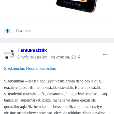
Цитата
Tehlukesizlik
Опубликовано:
1 сентября, 2014
Slaqbaumlar. Nezaret kameralari
Slaqbaumlar – esasen neqliyyat vasitelerinin daha cox oldugu
erazilere qursdirilan tehlukesizlik sistemidir. Bu tehlukesizlik
sistemlerini muessise, ofis, dayanacaq, bina, tehsil ocaqlari, usaq
bagcalari, supermarket, plaza, mehelle ve diger erazilerde
qurasdirmaqla Siz hem kenar shexslerin Size aid olan eraziye
girisine mehdudiyyet qoyacaq, elece de tehlukesizliyin qeydine