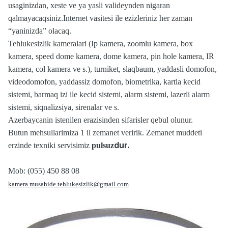
usaginizdan, xeste ve ya yasli valideynden nigaran
qalmayacaqsiniz.Internet vasitesi ile ezizleriniz her zaman
“yaninizda” olacaq.
Tehlukesizlik kameralari (Ip kamera, zoomlu kamera, box
kamera, speed dome kamera, dome kamera, pin hole kamera, IR
kamera, col kamera ve s.), turniket, slaqbaum, yaddasli domofon,
videodomofon, yaddassiz domofon, biometrika, kartla kecid
sistemi, barmaq izi ile kecid sistemi, alarm sistemi, lazerli alarm
sistemi, siqnalizsiya, sirenalar ve s.
Azerbaycanin istenilen erazisinden sifarisler qebul olunur.
Butun mehsullarimiza 1 il zemanet veririk. Zemanet
muddeti
dur.
erzinde texniki servisimiz
pulsuz
Mob: (055) 450 88 08
kamera.musahide.tehlukesizlik@gmail.com