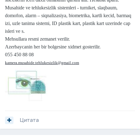
Musahide ve tehlukesizlik sistemleri - turniket, slaqbaum,
domofon, alarm – siqnalizasiya, biometrika, kartli kecid, barmaq
izi, uzle tanima sistemi, ID plastik kart, plastik kart uzerinde cap
isleri ve s.
Mehsullara resmi zemanet verilir.
Azerbaycanin her bir bolgesine xidmet gosterilir.
055 450 88 08
kamera.musahide.tehlukesizlik@gmail.com
Цитата