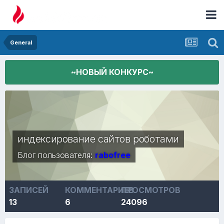
General
~НОВЫЙ КОНКУРС~
индексирование сайтов роботами
Блог пользователя:
rabofree
ЗАПИСЕЙ
КОММЕНТАРИЕВ
ПРОСМОТРОВ
13
6
24096