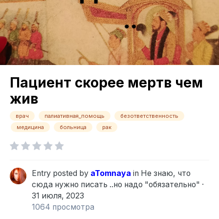
Пациент скорее мертв чем
жив
врач
палиативная_помощь
безответственность
медицина
больница
рак
Entry posted by
aTomnaya
in
Не знаю, что
сюда нужно писать ..но надо "обязательно"
·
31 июля, 2023
1064 просмотра