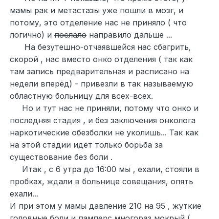
мамы рак и метастазы уже пошли в мозг, и
потому, это отделение нас не приняло ( что
логично) и
послало
направило дальше ...
На безутешно-отчаявшейся нас сбагрить,
скорой , нас вместо онко отделения ( так как
там запись предварительная и расписано на
недели вперёд) - привезли в так называемую
областную больницу для всех-всех.
Но и тут нас не приняли, потому что онко и
последняя стадия , и без заключения онколога
наркотические обезболки не уколишь... Так как
на этой стадии идёт только борьба за
существование без боли .
Итак , с 6 утра до 16:00 мы , ехали, стояли в
пробках, ждали в больнице совещания, опять
ехали...
И при этом у мамы давление 210 на 95 , жуткие
головные боли и памперс многораз мокрый (