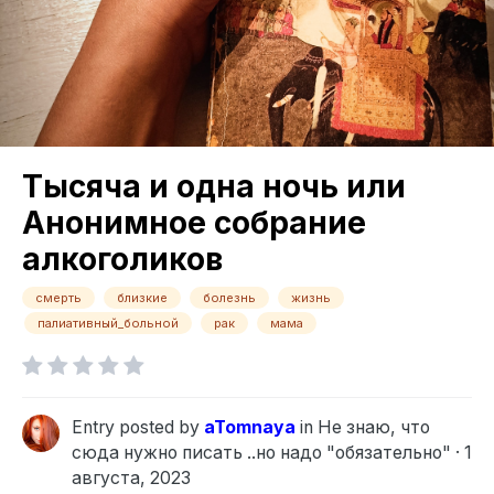
Тысяча и одна ночь или
Анонимное собрание
алкоголиков
смерть
близкие
болезнь
жизнь
палиативный_больной
рак
мама
Entry posted by
aTomnaya
in
Не знаю, что
сюда нужно писать ..но надо "обязательно"
·
1
августа, 2023