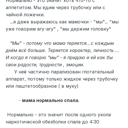
Нормально - это значит хоть что-то с
аппетитом. Мы едим через трубочку или с
чайной ложечки.
...я даже выражаюсь как мамочки - "мы"... "мы
уже говорим агу-агу" , "мы держим головку"
"Мы" - потому что мама теряется...с каждым
днём всё больше. Теряется характер, личность ...
И когда я говорю "мы" - я придаю и ей как бы
свои радости, трудности , эмоции.
У неё частично парализован глотательный
аппарат, потому только жидкое через трубочку
или паштетообразное ( в муку)
-
мама нормально спала
.
Нормально - это значит после одного укола
наркотической обезболки спала до 4:30