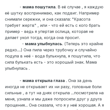
-
мама пошутила
. В её случае , я каждую
её шутку воспринимаю, как подвиг. Например
снимали сережки, и она сказала: "Красота
требует жертв" , или - что ей есть с кого брать
пример - ведь я упертая ослица, которая не
делает укол тогда, когда она просит.
-
мама улыбнулась
. (Теперь это крайне
редко....) Она пила через трубочку и случайно
подула в неё - вода булькнула, я пошутила, что
сила булькать есть - это хорошый знак. Мама
улыбнулась .
-
мама открыла глаза
. Она за день
иногда не открывает их ни разу, головные боли
сильные , а тут на днях открыла ...посмотрела на
меня, узнала и мы даже попросили друг у друга
прощения... Она сказала, что я у неё хорошая. А я