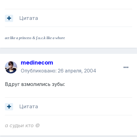
Цитата
act like a princess & f.u.c.k like a whore
medinecom
Опубликовано:
26 апреля, 2004
Вдруг взмолились зубы:
Цитата
а судьи кто ©