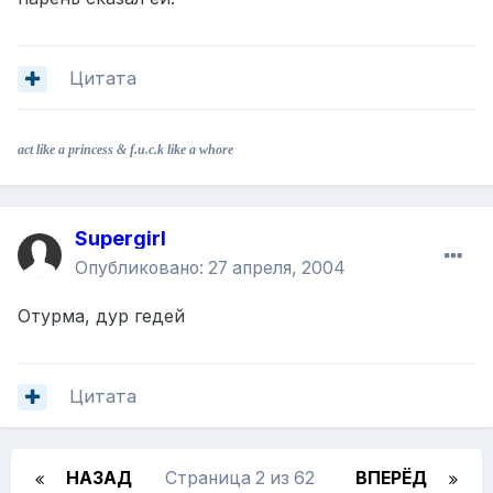
Цитата
act like a princess & f.u.c.k like a whore
Supergirl
Опубликовано:
27 апреля, 2004
Отурма, дур гедей
Цитата
НАЗАД
Страница 2 из 62
ВПЕРЁД