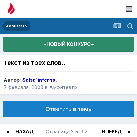
Амфитеатр
~НОВЫЙ КОНКУРС~
Текст из трех слов..
Автор:
Salsa`inferno
,
7 февраля, 2003
в
Амфитеатр
Ответить в тему
НАЗАД
Страница 2 из 62
ВПЕРЁД