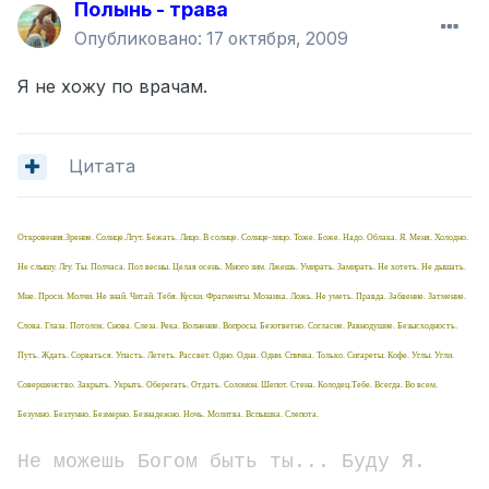
Полынь - трава
Опубликовано:
17 октября, 2009
Я не хожу по врачам.
Цитата
Откровения.Зрение. Солнце.Лгут. Бежать. Лицо. В солнце. Солнце-лицо. Тоже. Боже. Надо. Облака. Я. Меня. Холодно.
Не слышу. Лгу. Ты. Полчаса. Пол весны. Целая осень. Много зим. Лжешь. Умирать. Замирать. Не хотеть. Не дышать.
Мне. Проси. Молчи. Не знай. Читай. Тебя. Куски. Фрагменты. Мозаика. Ложь. Не уметь. Правда. Забвение. Затмение.
Слова. Глаза. Потолок. Снова. Слеза. Река. Волнение. Вопросы. Безответно. Согласие. Равнодушие. Безысходность.
Путь. Ждать. Сорваться. Упасть. Лететь. Рассвет. Одно. Одна. Одни. Спичка. Только. Сигареты. Кофе. Углы. Угли.
Совершенство. Закрыть. Укрыть. Оберегать. Отдать. Соломон. Шепот. Стена. Колодец.Тебе. Всегда. Во всем.
Безумно. Безлунно. Безмерно. Безнадежно. Ночь. Молитва. Вспышка. Слепота.
Не можешь Богом быть ты... Буду Я.