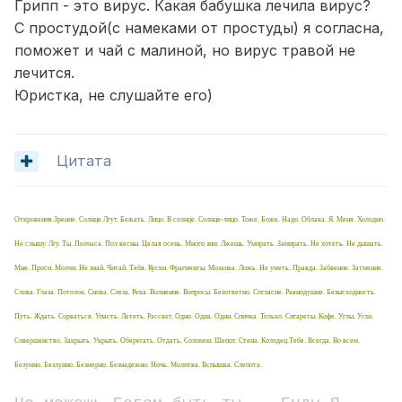
Грипп - это вирус. Какая бабушка лечила вирус?
С простудой(с намеками от простуды) я согласна,
поможет и чай с малиной, но вирус травой не
лечится.
Юристка, не слушайте его)
Цитата
Откровения.Зрение. Солнце.Лгут. Бежать. Лицо. В солнце. Солнце-лицо. Тоже. Боже. Надо. Облака. Я. Меня. Холодно.
Не слышу. Лгу. Ты. Полчаса. Пол весны. Целая осень. Много зим. Лжешь. Умирать. Замирать. Не хотеть. Не дышать.
Мне. Проси. Молчи. Не знай. Читай. Тебя. Куски. Фрагменты. Мозаика. Ложь. Не уметь. Правда. Забвение. Затмение.
Слова. Глаза. Потолок. Снова. Слеза. Река. Волнение. Вопросы. Безответно. Согласие. Равнодушие. Безысходность.
Путь. Ждать. Сорваться. Упасть. Лететь. Рассвет. Одно. Одна. Одни. Спичка. Только. Сигареты. Кофе. Углы. Угли.
Совершенство. Закрыть. Укрыть. Оберегать. Отдать. Соломон. Шепот. Стена. Колодец.Тебе. Всегда. Во всем.
Безумно. Безлунно. Безмерно. Безнадежно. Ночь. Молитва. Вспышка. Слепота.