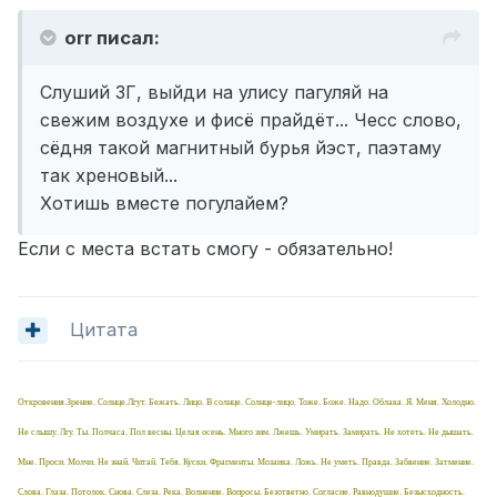
orr писал:
Слуший ЗГ, выйди на улису пагуляй на
свежим воздухе и фисё прайдёт... Чесс слово,
сёдня такой магнитный бурья йэст, паэтаму
так хреновый...
Хотишь вместе погулайем?
Если с места встать смогу - обязательно!
Цитата
Откровения.Зрение. Солнце.Лгут. Бежать. Лицо. В солнце. Солнце-лицо. Тоже. Боже. Надо. Облака. Я. Меня. Холодно.
Не слышу. Лгу. Ты. Полчаса. Пол весны. Целая осень. Много зим. Лжешь. Умирать. Замирать. Не хотеть. Не дышать.
Мне. Проси. Молчи. Не знай. Читай. Тебя. Куски. Фрагменты. Мозаика. Ложь. Не уметь. Правда. Забвение. Затмение.
Слова. Глаза. Потолок. Снова. Слеза. Река. Волнение. Вопросы. Безответно. Согласие. Равнодушие. Безысходность.