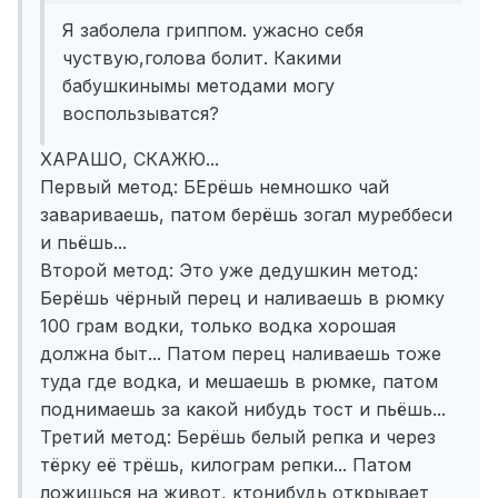
Я заболела гриппом. ужасно себя
чуствую,голова болит. Какими
бабушкинымы методами могу
воспользыватся?
ХАРАШО, СКАЖЮ...
Первый метод: БЕрёшь немношко чай
завариваешь, патом берёшь зогал муреббеси
и пьёшь...
Второй метод: Это уже дедушкин метод:
Берёшь чёрный перец и наливаешь в рюмку
100 грам водки, только водка хорошая
должна быт... Патом перец наливаешь тоже
туда где водка, и мешаешь в рюмке, патом
поднимаешь за какой нибудь тост и пьёшь...
Третий метод: Берёшь белый репка и через
тёрку её трёшь, килограм репки... Патом
ложишься на живот, ктонибудь открывает