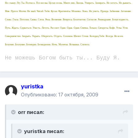
Не слышу. Лгу. Ты. Полчаса. Пол весны. Целая осень. Много зим. Лжешь. Умирать. Замирать. Не хотеть. Не дышать.
Мне. Проси. Молчи. Не знай. Читай. Тебя. Куски. Фрагменты. Мозаика. Ложь. Не уметь. Правда. Забвение. Затмение.
Слова. Глаза. Потолок. Снова. Слеза. Река. Волнение. Вопросы. Безответно. Согласие. Равнодушие. Безысходность.
Путь. Ждать. Сорваться. Упасть. Лететь. Рассвет. Одно. Одна. Одни. Спичка. Только. Сигареты. Кофе. Углы. Угли.
Совершенство. Закрыть. Укрыть. Оберегать. Отдать. Соломон. Шепот. Стена. Колодец.Тебе. Всегда. Во всем.
Безумно. Безлунно. Безмерно. Безнадежно. Ночь. Молитва. Вспышка. Слепота.
Не можешь Богом быть ты... Буду Я.
yuristka
Опубликовано:
17 октября, 2009
orr писал:
yuristka писал: