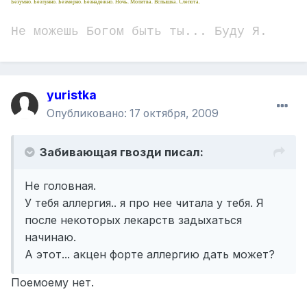
Безумно. Безлунно. Безмерно. Безнадежно. Ночь. Молитва. Вспышка. Слепота.
Не можешь Богом быть ты... Буду Я.
yuristka
Опубликовано:
17 октября, 2009
Забивающая гвозди писал:
Не головная.
У тебя аллергия.. я про нее читала у тебя. Я
после некоторых лекарств задыхаться
начинаю.
А этот... акцен форте аллергию дать может?
Поемоему нет.