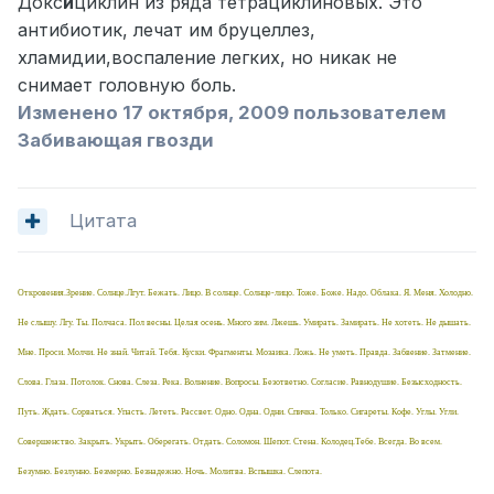
Докс
и
циклин из ряда тетрациклиновых. Это
антибиотик, лечат им бруцеллез,
хламидии,воспаление легких, но никак не
снимает головную боль.
Изменено
17 октября, 2009
пользователем
Забивающая гвозди
Цитата
Откровения.Зрение. Солнце.Лгут. Бежать. Лицо. В солнце. Солнце-лицо. Тоже. Боже. Надо. Облака. Я. Меня. Холодно.
Не слышу. Лгу. Ты. Полчаса. Пол весны. Целая осень. Много зим. Лжешь. Умирать. Замирать. Не хотеть. Не дышать.
Мне. Проси. Молчи. Не знай. Читай. Тебя. Куски. Фрагменты. Мозаика. Ложь. Не уметь. Правда. Забвение. Затмение.
Слова. Глаза. Потолок. Снова. Слеза. Река. Волнение. Вопросы. Безответно. Согласие. Равнодушие. Безысходность.
Путь. Ждать. Сорваться. Упасть. Лететь. Рассвет. Одно. Одна. Одни. Спичка. Только. Сигареты. Кофе. Углы. Угли.
Совершенство. Закрыть. Укрыть. Оберегать. Отдать. Соломон. Шепот. Стена. Колодец.Тебе. Всегда. Во всем.
Безумно. Безлунно. Безмерно. Безнадежно. Ночь. Молитва. Вспышка. Слепота.