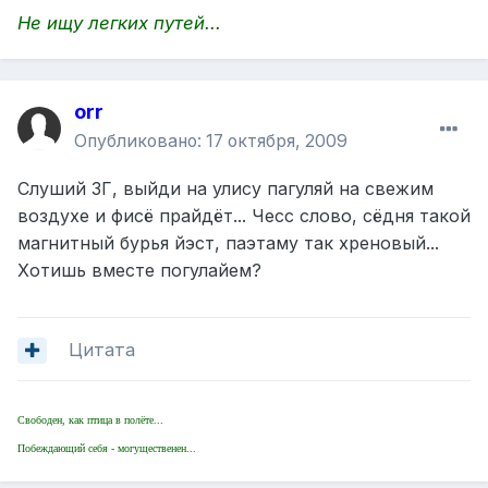
Не ищу легких путей...
orr
Опубликовано:
17 октября, 2009
Слуший ЗГ, выйди на улису пагуляй на свежим
воздухе и фисё прайдёт... Чесс слово, сёдня такой
магнитный бурья йэст, паэтаму так хреновый...
Хотишь вместе погулайем?
Цитата
Свободен, как птица в полёте...
Побеждающий себя - могущественен...