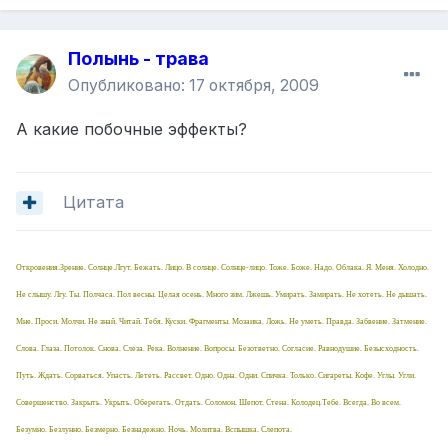
Полынь - трава
Опубликовано:
17 октября, 2009
А какие побочные эффекты?
Цитата
Откровения.Зрение. Солнце.Лгут. Бежать. Лицо. В солнце. Солнце-лицо. Тоже. Боже. Надо. Облака. Я. Меня. Холодно.
Не слышу. Лгу. Ты. Полчаса. Пол весны. Целая осень. Много зим. Лжешь. Умирать. Замирать. Не хотеть. Не дышать.
Мне. Проси. Молчи. Не знай. Читай. Тебя. Куски. Фрагменты. Мозаика. Ложь. Не уметь. Правда. Забвение. Затмение.
Слова. Глаза. Потолок. Снова. Слеза. Река. Волнение. Вопросы. Безответно. Согласие. Равнодушие. Безысходность.
Путь. Ждать. Сорваться. Упасть. Лететь. Рассвет. Одно. Одна. Одни. Спичка. Только. Сигареты. Кофе. Углы. Угли.
Совершенство. Закрыть. Укрыть. Оберегать. Отдать. Соломон. Шепот. Стена. Колодец.Тебе. Всегда. Во всем.
Безумно. Безлунно. Безмерно. Безнадежно. Ночь. Молитва. Вспышка. Слепота.