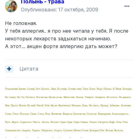
Полынь - трава
Опубликовано:
17 октября, 2009
Не головная.
У тебя аллергия.. я про нее читала у тебя. Я после
некоторых лекарств задыхаться начинаю.
А этот... акцен форте аллергию дать может?
Цитата
Откровения.Зрение. Солнце.Лгут. Бежать. Лицо. В солнце. Солнце-лицо. Тоже. Боже. Надо. Облака. Я. Меня. Холодно.
Не слышу. Лгу. Ты. Полчаса. Пол весны. Целая осень. Много зим. Лжешь. Умирать. Замирать. Не хотеть. Не дышать.
Мне. Проси. Молчи. Не знай. Читай. Тебя. Куски. Фрагменты. Мозаика. Ложь. Не уметь. Правда. Забвение. Затмение.
Слова. Глаза. Потолок. Снова. Слеза. Река. Волнение. Вопросы. Безответно. Согласие. Равнодушие. Безысходность.
Путь. Ждать. Сорваться. Упасть. Лететь. Рассвет. Одно. Одна. Одни. Спичка. Только. Сигареты. Кофе. Углы. Угли.
Совершенство. Закрыть. Укрыть. Оберегать. Отдать. Соломон. Шепот. Стена. Колодец.Тебе. Всегда. Во всем.