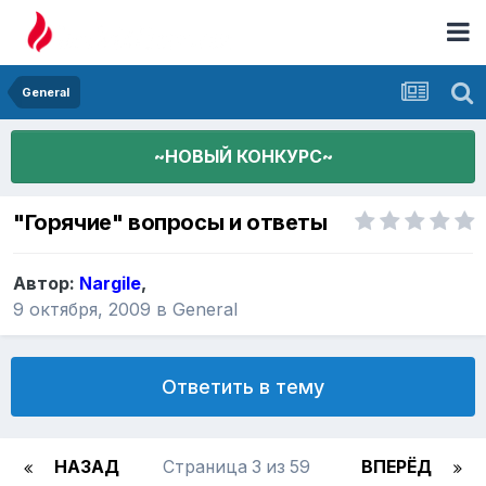
General
~НОВЫЙ КОНКУРС~
"Горячие" вопросы и ответы
Автор:
Nargile
,
9 октября, 2009
в
General
Ответить в тему
НАЗАД
Страница 3 из 59
ВПЕРЁД