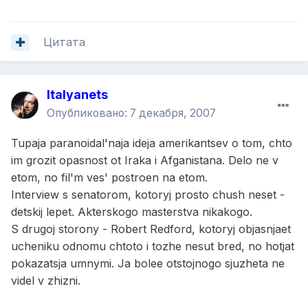
Цитата
Italyanets
Опубликовано:
7 декабря, 2007
Tupaja paranoidal'naja ideja amerikantsev o tom, chto
im grozit opasnost ot Iraka i Afganistana. Delo ne v
etom, no fil'm ves' postroen na etom.
Interview s senatorom, kotoryj prosto chush neset -
detskij lepet. Akterskogo masterstva nikakogo.
S drugoj storony - Robert Redford, kotoryj objasnjaet
ucheniku odnomu chtoto i tozhe nesut bred, no hotjat
pokazatsja umnymi. Ja bolee otstojnogo sjuzheta ne
videl v zhizni.