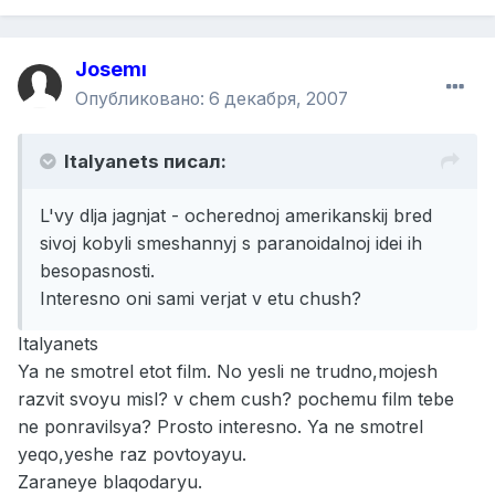
Josemı
Опубликовано:
6 декабря, 2007
Italyanets писал:
L'vy dlja jagnjat - ocherednoj amerikanskij bred
sivoj kobyli smeshannyj s paranoidalnoj idei ih
besopasnosti.
Interesno oni sami verjat v etu chush?
Italyanets
Ya ne smotrel etot film. No yesli ne trudno,mojesh
razvit svoyu misl? v chem cush? pochemu film tebe
ne ponravilsya? Prosto interesno. Ya ne smotrel
yeqo,yeshe raz povtoyayu.
Zaraneye blaqodaryu.