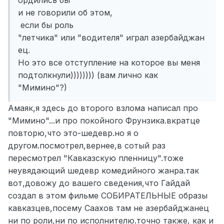
ордились бы
и не говорили об этом,
если бы роль
"летчика" или "водителя" играл азербайджан
ец.
Но это все отступление на которое вы меня
подтолкнули)))))))) (вам лично как
"Мимино"?)
Амаяк,я здесь до второго взлома написал про
"Мимино"...и про покойного Фрунзика.вкратце
повторю,что это-шедевр.но я о
другом.посмотрел,вернее,в сотый раз
пересмотрел "Кавказскую пленницу".тоже
неувядающий шедевр комедийного жанра.так
вот,довожу до вашего сведения,что Гайдай
создал в этом фильме СОБИРАТЕЛЬНЫЕ образы
кавказцев,посему Саахов там не азербайджанец
ни по роли,ни по исполнителю.точно также, как и