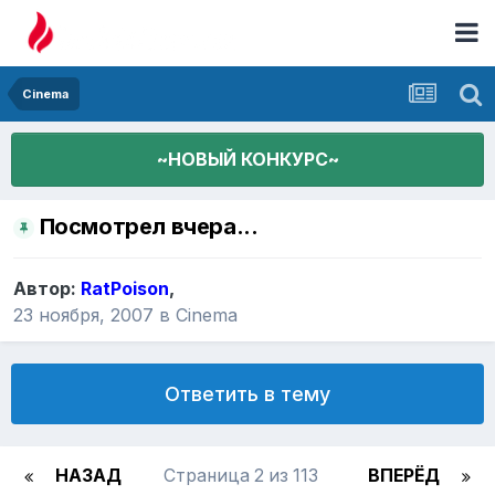
Cinema
~НОВЫЙ КОНКУРС~
Посмотрел вчера...
Автор:
RatPoison
,
23 ноября, 2007
в
Cinema
Ответить в тему
НАЗАД
Страница 2 из 113
ВПЕРЁД