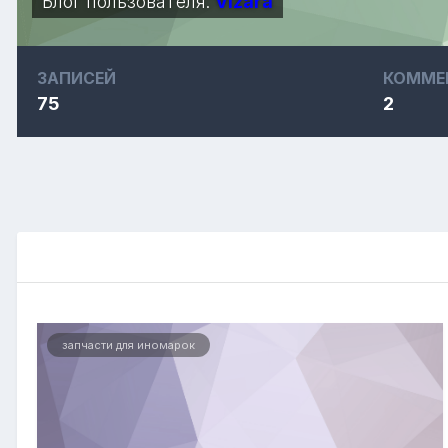
Блог пользователя:
Vizara
ЗАПИСЕЙ
КОММЕ
75
2
запчасти для иномарок