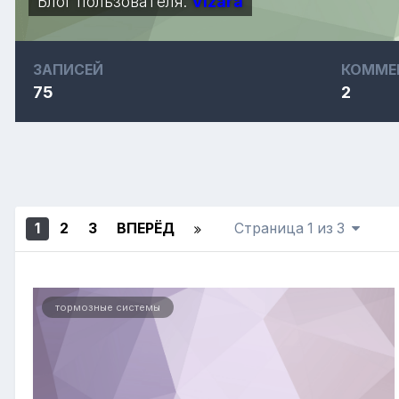
Блог пользователя:
Vizara
ЗАПИСЕЙ
КОММЕ
75
2
1
2
3
ВПЕРЁД
Страница 1 из 3
тормозные системы