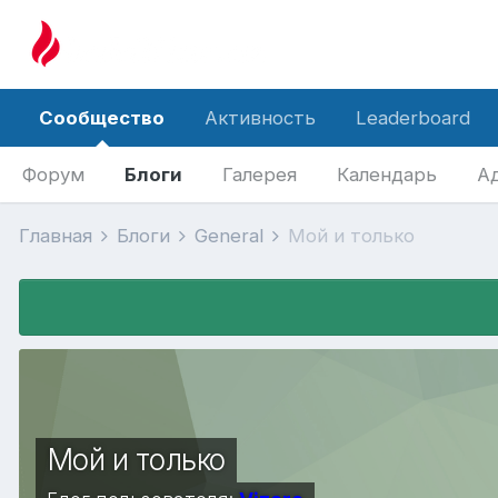
Сообщество
Активность
Leaderboard
Форум
Блоги
Галерея
Календарь
А
Главная
Блоги
General
Мой и только
Мой и только