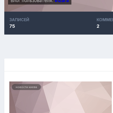
Блог пользователя:
Vizara
ЗАПИСЕЙ
КОММЕ
75
2
новости киева