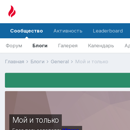
Сообщество
Активность
Leaderboard
Форум
Блоги
Галерея
Календарь
А
Главная
Блоги
General
Мой и только
Мой и только