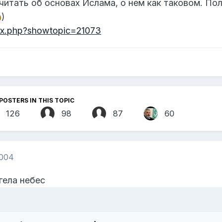
читать об основах Ислама, о нем как таковом. По
)
ndex.php?showtopic=21073
POSTERS IN THIS TOPIC
126
98
87
60
2004
гела небес