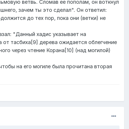
ьмовую ветвь. Сломав ее пополам, он воткнул
него, зачем ты это сделал". Он ответил:
должится до тех пор, пока они (ветки) не
азал: "Данный хадис указывает на
а от тасбиха[9] дерева ожидается облегчение
ого через чтение Корана[10] (над могилой)
 чтобы на его могиле была прочитана вторая