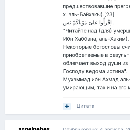
предшествовавшие прегре
х. аль-Байхакы).[23]
اِقْرَأُوا عَلىَ مَوْتاَكُمْ يَس .
"Читайте над (для) умерш
Ибн Хаббана, аль-Хаким).
Некоторые богословы счит
приобретаемые в результа
облегчает выход души из
Господу ведома истина".
Мухаммад ибн Ахмад аль-К
умирающим, так и на его м
Цитата
angelnebes
Опубликовано:
4 августа, 