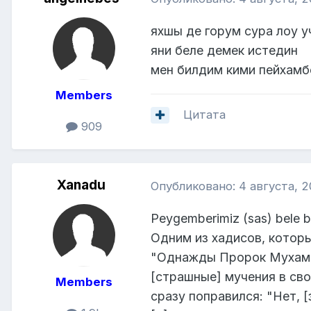
яхшы де горум сура лоу у
яни беле демек истедин
мен билдим кими пейхамб
Members
Цитата
909
Xanadu
Опубликовано:
4 августа, 
Peygemberimiz (sas) bele bi
Одним из хадисов, котор
"Однажды Пророк Мухамм
[страшные] мучения в сво
Members
сразу поправился: "Нет, [