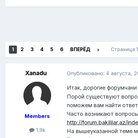
1
2
3
4
5
6
ВПЕРЁД
Страница 
Xanadu
Опубликовано:
4 августа, 
Итак, дорогие форумчани
Порой существуют вопрос
поможем вам найти ответ 
Часто возникают вопросы
Members
http://forum.bakililar.az/
1.9k
На вышеуказанной теме м