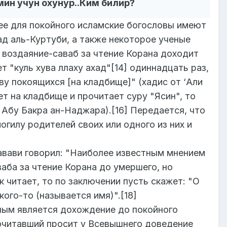
мин учун охунур..Ким билир?
ее для покойного исламские богословы имеют
д аль-Куртуби, а также некоторое ученые
о воздаяние-саваб за чтение Корана доходит
 "куль хува ллаху ахад"[14] одиннадцать раз,
у покоящихся [на кладбище]" (хадис от ‘Али
дет на кладбище и прочитает суру "Ясин", то
. Абу Бакра ан-Наджара).[16] Передается, что
гилу родителей своих или одного из них и
авави говорил: "Наиболее известным мнением
ба за чтение Корана до умершего, но
 читает, то по заключении пусть скажет: "О
ого-то (называется имя)".[18]
ным является дохождение до покойного
прочитавший просит у Всевышнего доведение