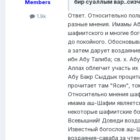
бир суаллым вар..сиз
Members
Ответ. Относительно пол
1.9k
разные мнения. Имамы Аб
шафиитского и многие бог
до покойного. Обосновыва
а затем дарует воздаяние
ибн Абу Талиба; св. х. Аб
Аллах облегчит участь их
Абу Бакр Сыддык процити
прочитает там "Ясин", то
Относительно мнения шаф
имама аш-Шафии является
некоторые шафиитские бог
Всевышний! Доведи воздая
Известный богослов аш-Ш
воздаяния-саваба за чтен