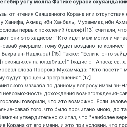
че гебир усту молла Фатихе сураси охуяанда ки
ьзы от чтения Священного Корана или отсутствия 
у Ханифа, Ахмад ибн Ханбаль, Мухаммад ибн Ахма
ословы первых поколений (саляф)[13] считали, чт
ют они это хадисом: "Кто идет меж могил и читает
-саваб умершим, тому будет воздано по количеств
у Бакра ан-Наджара).[15] Также: "Если кто-то зай
 [покоящихся на кладбище]" (хадис от Анаса; св. х
ровал слова Пророка Мухаммада: "Кто посетит мо
му будут прощены прегрешения".[17]
иитского мазхаба по данному вопросу имам ан-Н
 невозможность дохождения вознаграждения-сава
ословы говорили, что это возможно. Если человек
ние-саваб того, что было прочитано мною, до так
авкяни утвердительно считал, что "наиболее вер
ие Корана от его имени, и это при условии, что 