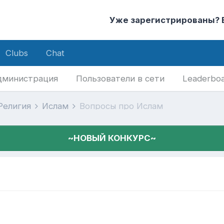
Уже зарегистрированы?
Clubs
Chat
дминистрация
Пользователи в сети
Leaderbo
 Религия
Ислам
Вопросы про Ислам
~НОВЫЙ КОНКУРС~