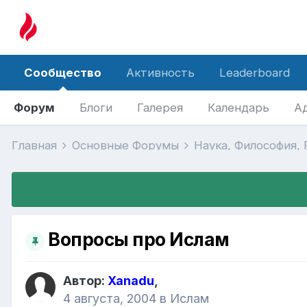
Сообщество
Активность
Leaderboard
Форум
Блоги
Галерея
Календарь
А
Главная
Основные Форумы
Наука, Философия,
Вопросы про Ислам
Автор:
Xanadu
,
4 августа, 2004
в
Ислам