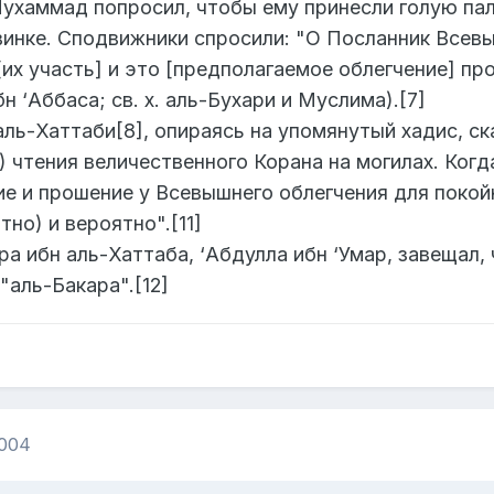
Мухаммад попросил, чтобы ему принесли голую пал
инке. Сподвижники спросили: "О Посланник Всевыш
их участь] и это [предполагаемое облегчение] про
н ‘Аббаса; св. х. аль-Бухари и Муслима).[7]
ль-Хаттаби[8], опираясь на упомянутый хадис, ск
 чтения величественного Корана на могилах. Когд
е и прошение у Всевышнего облегчения для покойн
но) и вероятно".[11]
ра ибн аль-Хаттаба, ‘Абдулла ибн ‘Умар, завещал,
"аль-Бакара".[12]
2004