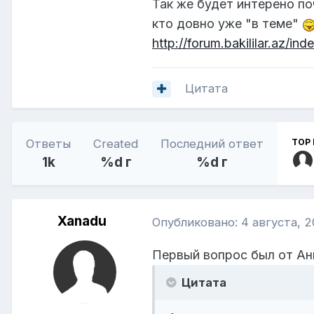
Так же будет интерено по
кто довно уже "в теме"
http://forum.bakililar.az/i
Цитата
Ответы
Created
Последний ответ
TOP 
1k
%d г
%d г
Xanadu
Опубликовано:
4 августа, 
Первый вопрос был от Ан
Цитата