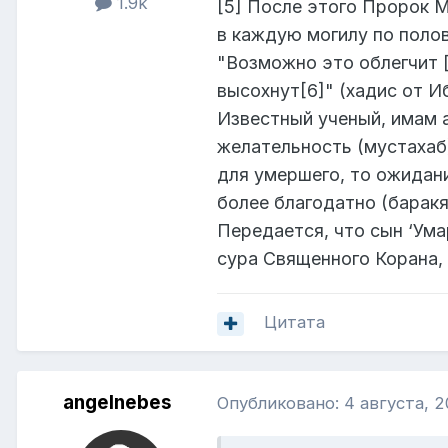
1.9k
[5] После этого Пророк 
в каждую могилу по полов
"Возможно это облегчит [
высохнут[6]" (хадис от Иб
Известный ученый, имам а
желательность (мустахаб)
для умершего, то ожидани
более благодатно (баракят
Передается, что сын ‘Ума
сура Священного Корана, 
Цитата
angelnebes
Опубликовано:
4 августа, 