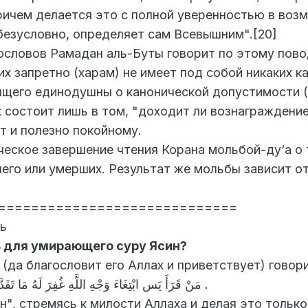
причем делается это с полной уверенностью в возмо
безусловно, определяет сам Всевышним".[20]
ословов Рамадан аль-Буты говорит по этому пово
х запретно (харам) не имеет под собой никаких к
ящего единодушны о канонической допустимости (
х состоит лишь в том, "доходит ли вознаграждени
т и полезно покойному.
ческое завершение чтения Корана мольбой-ду‘а о
его или умерших. Результат же мольбы зависит о
=============================
ть
ь для умирающего суру Ясин?
да благословит его Аллах и приветствует) говори
مَنْ قَرَأَ يَس ابْتِغَاءَ وَجْهِ اللَّهِ غُفِرَ لَهُ مَا تَقَدَّمَ مِنْ ذَنْبِهِ فََاقْرَؤُوهَا عِنْدَ مَوْتاَكُمْ .
н", стремясь к милости Аллаха и делая это тольк