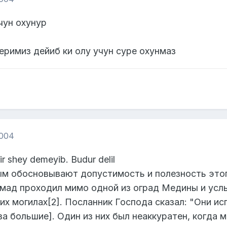
чун охунур
еримиз дейиб ки олу учун суре охунмаз
2004
r shey demeyib. Budur delil
ым обосновывают допустимость и полезность этог
ад проходил мимо одной из оград Медины и услы
их могилах[2]. Посланник Господа сказал: "Они и
за большие]. Один из них был неаккуратен, когда м