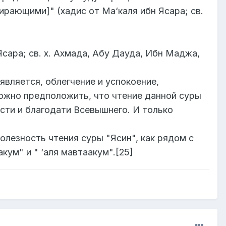
рающими]" (хадис от Ма‘каля ибн Ясара; св.
сара; св. х. Ахмада, Абу Дауда, Ибн Маджа,
вляется, облегчение и успокоение,
Можно предположить, что чтение данной суры
сти и благодати Всевышнего. И только
олезность чтения суры "Ясин", как рядом с
кум" и " ‘аля мавтаакум".[25]