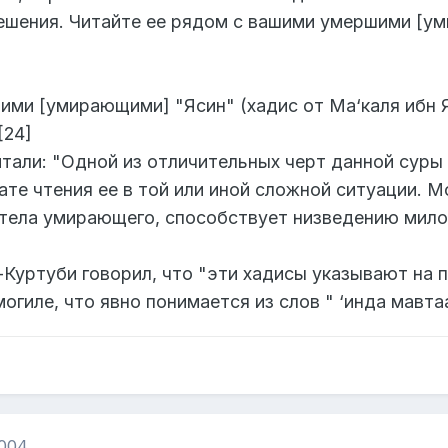
шения. Читайте ее рядом с вашими умершими [уми
ими [умирающими] "Ясин" (хадис от Ма‘каля ибн Я
[24]
али: "Одной из отличительных черт данной суры я
те чтения ее в той или иной сложной ситуации. 
 тела умирающего, способствует низведению мило
уртуби говорил, что "эти хадисы указывают на п
огиле, что явно понимается из слов " ‘инда мавтаа
2004