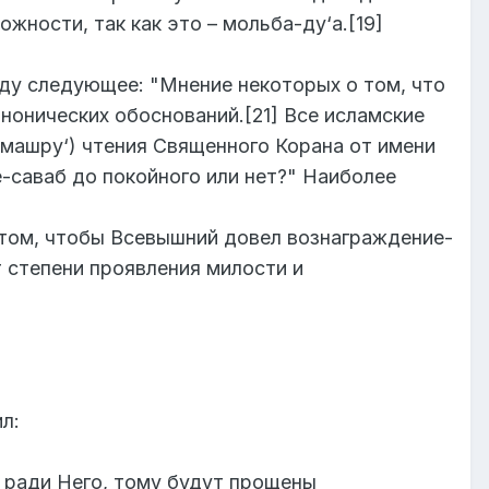
жности, так как это – мольба-ду‘а.[19]
ду следующее: "Мнение некоторых о том, что
анонических обоснований.[21] Все исламские
машру‘) чтения Священного Корана от имени
е-саваб до покойного или нет?" Наиболее
 том, чтобы Всевышний довел вознаграждение-
т степени проявления милости и
л:
о ради Него, тому будут прощены