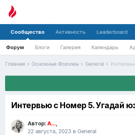
Сообщество
Активность
Leaderboard
Форум
Блоги
Галерея
Календарь
А
Главная
Основные Форумы
General
Интервью
Интервью с Номер 5. Угадай юз
Автор:
A...
,
22 августа, 2023
в
General