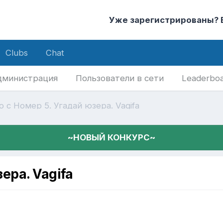
Уже зарегистрированы?
Clubs
Chat
дминистрация
Пользователи в сети
Leaderbo
 с Номер 5. Угадай юзера. Vagifa
~НОВЫЙ КОНКУРС~
ера. Vagifa