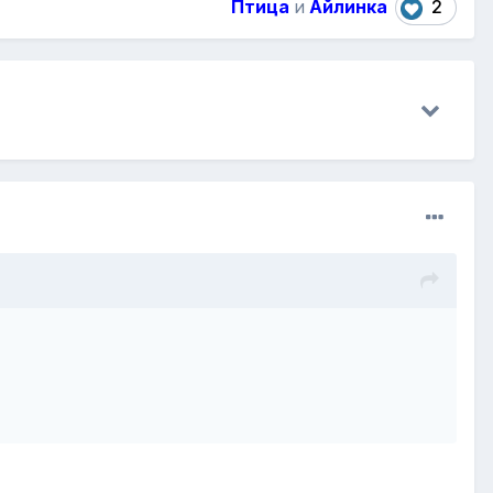
Птица
и
Айлинка
2