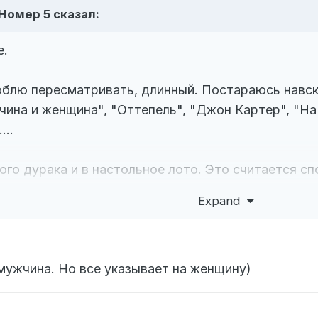
Номер 5
сказал:
е.
юблю пересматривать, длинный. Постараюсь навск
жчина и женщина", "Оттепель", "Джон Картер", "Н
...
ного дурака и в настольное лото. Это считается сп
ь возможность, то обязательно играю в бадминтон,
Expand
ательно столько народа собирать )
мужчина. Но все указывает на женщину)