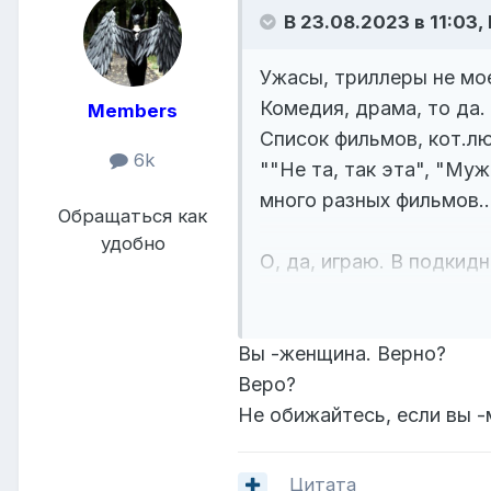
В 23.08.2023 в 11:03,
Ужасы, триллеры не мо
Комедия, драма, то да.
Members
Список фильмов, кот.л
6k
""Не та, так эта", "Му
много разных фильмов...
Обращаться как
удобно
О, да, играю. В подкид
Если честно, когда ест
лапту, фрисби-липучку.
Вы -женщина. Верно?
Для волейбола не обяз
Веро?
Боулинг тоже лю )
Не обижайтесь, если вы -
Цитата