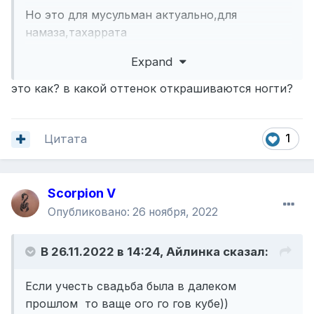
Но это для мусульман актуально,для
намаза,тахаррата
Лак нежелателен
Expand
А хна не покрывает ноготь пленкой ,а просто
красит
это как? в какой оттенок открашиваются ногти?
Идет соприкосновение с водой ..
Цитата
1
Scorpion V
Опубликовано:
26 ноября, 2022
В 26.11.2022 в 14:24,
Айлинка
сказал:
Если учесть свадьба была в далеком
прошлом то ваще ого го гов кубе))