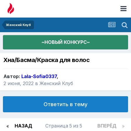
Женский Клуб
~НОВЫЙ КОНКУРС~
Хна/Басма/Краска для волос
Автор:
Lala-Sofia0337
,
2 июня, 2022
в
Женский Клуб
Ответить в тему
НАЗАД
Страница 5 из 5
ВПЕРЁД