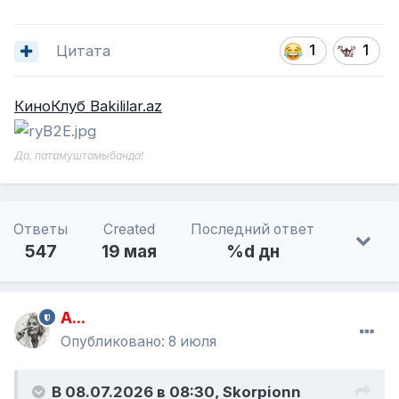
Цитата
1
1
КиноКлуб Bakililar.az
Да, патамуштамыбанда!
Ответы
Created
Последний ответ
547
19 мая
%d дн
A...
Опубликовано:
8 июля
В 08.07.2026 в 08:30,
Skorpionn