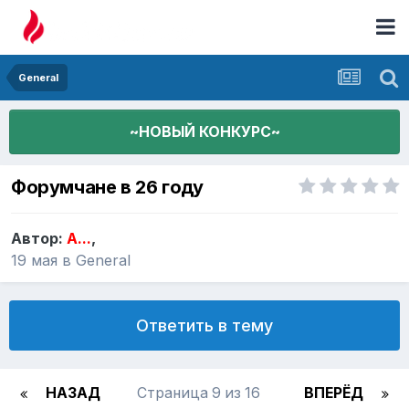
General
~НОВЫЙ КОНКУРС~
Форумчане в 26 году
Автор:
A...
,
19 мая
в
General
Ответить в тему
НАЗАД
Страница 9 из 16
ВПЕРЁД