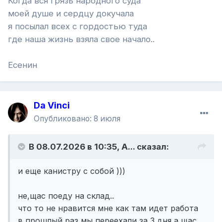
Когда вся грязь народного суда
моей душе и сердцу докучала
я посылал всех с гордостью туда
где наша жизнь взяла свое начало..
Есенин
Da Vinci
Опубликовано:
8 июля
В 08.07.2026 в 10:35,
A...
сказал:
и еще канистру с собой )))
не,щас поеду на склад..
что то не нравится мне как там идет работа
в прошлый раз мы переехали за 3 дня,а щас