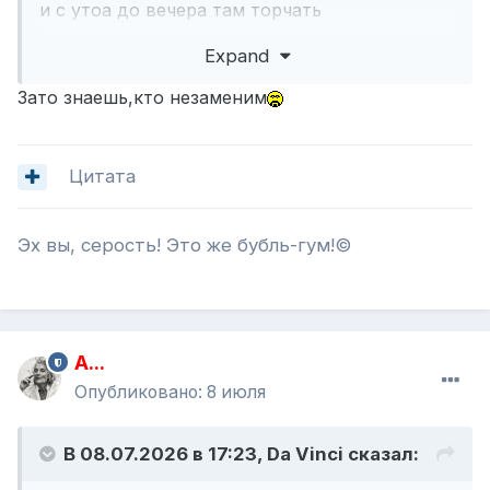
и с утоа до вечера там торчать
А оно мне надо ?
Expand
Зато знаешь,кто незаменим
Цитата
Эх вы, серость! Это же бубль-гум!©
A...
Опубликовано:
8 июля
В 08.07.2026 в 17:23,
Da Vinci
сказал: