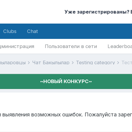
Уже зарегистрированы?
Clubs
Chat
дминистрация
Пользователи в сети
Leaderbo
лыларовцы
Чат Бакылылар
Testing category
Тес
~НОВЫЙ КОНКУРС~
 выявления возможных ошибок. Пожалуйста зареги