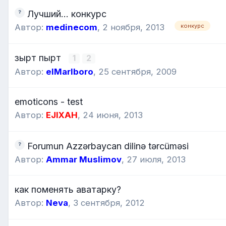
Лучший... конкурс
конкурс
Автор:
medinecom
,
2 ноября, 2013
зырт пырт
1
2
Автор:
elMarlboro
,
25 сентября, 2009
emoticons - test
Автор:
EJIXAH
,
24 июня, 2013
Forumun Azzərbaycan dilinə tərcüməsi
Автор:
Ammar Muslimov
,
27 июля, 2013
как поменять аватарку?
Автор:
Neva
,
3 сентября, 2012