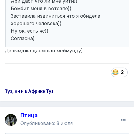
Ари даст что ли мне уйти))
Бомбит меня в вотсапе))
Заставила извиниться что я обидела
хорошего человека))
Ну ок. есть чс))
Согласна)
Далымджа данышан меймунду)
2
Туз, он и в Африке Туз
Птица
Опубликовано:
8 июля