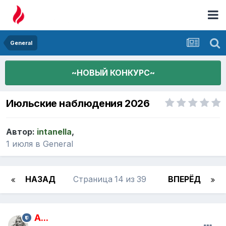
General
~НОВЫЙ КОНКУРС~
Июльские наблюдения 2026
Автор:
intanella
,
1 июля
в
General
НАЗАД
Страница 14 из 39
ВПЕРЁД
A...