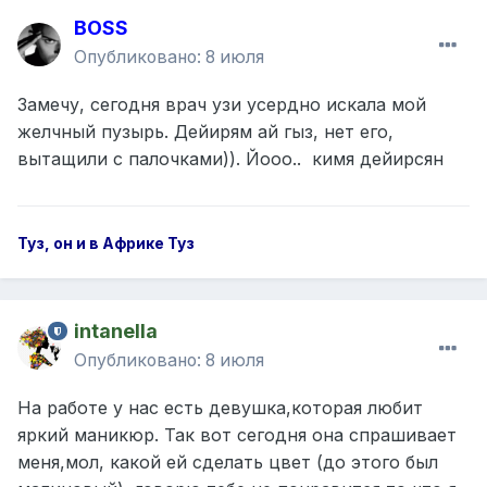
цвет волос, но желание быть красивой,
BOSS
ухоженной и любимой остаётся с ней всегда,
в любом возрасте..... Получать комплименты
Опубликовано:
8 июля
по тому как она выглядит, им нравится
Замечу, сегодня врач узи усердно искала мой
независимо от их возраста....
желчный пузырь. Дейирям ай гыз, нет его,
И, наверное, самое красивое когда человек
вытащили с палочками)). Йооо.. кимя дейирсян
не пытается обмануть возраст
многочисленной пластикой и остановить
время, а умеет красиво проживать каждый
Туз, он и в Африке Туз
свой возраст....
intanella
Опубликовано:
8 июля
На работе у нас есть девушка,которая любит
яркий маникюр. Так вот сегодня она спрашивает
меня,мол, какой ей сделать цвет (до этого был