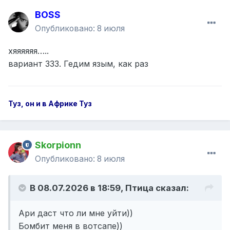
BOSS
Опубликовано:
8 июля
хяяяяяя…..
вариант 333. Гедим язым, как раз
Туз, он и в Африке Туз
Skorpionn
Опубликовано:
8 июля
В 08.07.2026 в 18:59,
Птица
сказал:
Ари даст что ли мне уйти))
Бомбит меня в вотсапе))