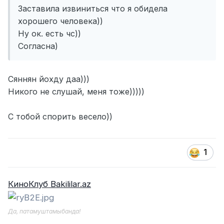
Заставила извиниться что я обидела
хорошего человека))
Ну ок. есть чс))
Согласна)
Сяннян йохду даа)))
Никого не слушай, меня тоже)))))
С тобой спорить весело))
1
КиноКлуб Bakililar.az
Да, патамуштамыбанда!