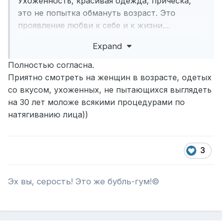
Ухоженность, красивая одежда, прическа,
это не попытка обмануть возраст. Это
проявление любви к себе и к жизни....
Очень приятно видеть женщин преклонного
Expand
возраста, которые выглядят красиво и
стильно. Не обязательно дорого одетых, а
Полностью согласна.
именно со вкусом..... Когда видно, что
Приятно смотреть на женщин в возрасте, одетых
человек не махнул на себя рукой, а
со вкусом, ухоженных, не пытающихся выглядеть
продолжает радоваться жизни, следит за
на 30 лет моложе всякими процедурами по
собой, выбирает одежду, которая ему
натягиванию лица))
нравится..... В таких женщинах есть особое
очарование....
В молодости красота часто связана с
3
природными данными, а с возрастом уже
появляется что-то другое, достоинство,
Эх вы, серость! Это же бубль-гум!©
уверенность, спокойствие и свой возрастной
шарм....
Женщины могут менять стиль, прическу,