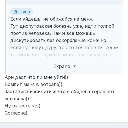
@Птица
Если уйдешь, не обижайся на меня.
Тут диспутовская болезнь уже, идти толпой
против человека. Как и все можешь
дискутировать без оскорбление конечно.
Если тут ищут дуру, то это точно не ты. Адам
тапмырлар форума салмага, оланлары да
гачырдырлар, групповой
Expand
Ари даст что ли мне уйти))
Бомбит меня в вотсапе))
Заставила извиниться что я обидела хорошего
человека))
Ну ок. есть чс))
Согласна)