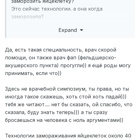
заморозить яйцеклетку?
Это сейчас технологии. а она когда
заморозила?
Медицина развивается, я не спорю. здесь ты
Expand
приходишь со своим экспертным мнением.
Твоя позиция свыше, будь проще, стыд
Мне не стыдно. дальше?
Да, есть такая специальность, врач скорой
помощи, он также врач фап (фельдшерско-
Здесь врачебный симпозиум что ли?
акушерского пункта) прогугли)) я ещё роды могу
принимать, если что))
Здесь не врачебной симпозиум, ты права, но ты
иногда такое скажешь, хоть стой хоть падай)))
тебя же читают.... нет бы сказать, ой спасибо, что
сказала, буду знать теперь))) а ты сразу
бросаешься на человека с ноль аргументами))
Технологии замораживания яйцеклеток около 40