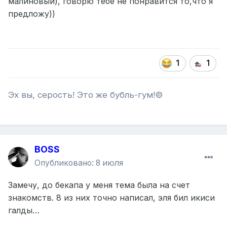
малиновый), говорю тебе не понравится то,что я
предложу))
1
1
Эх вы, серость! Это же бубль-гум!©
BOSS
Опубликовано:
8 июля
Замечу, до бекапа у меня тема была на счет
знакомств. 8 из них точно написал, эля бил икиси
галды…