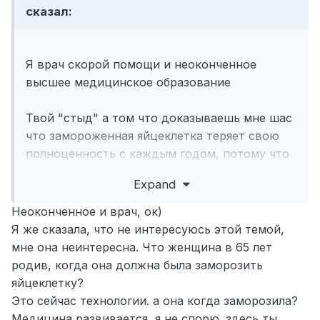
сказал:
Я врач скорой помощи и неоконченное
высшее медицинское образование
Твой "стыд" а том что доказываешь мне шас
что замороженная яйцеклетка теряет свою
полноценность с каждым годом, потому что
какой-то непонятный чел так сказал
Expand
А мне, живому человеку не веришь))))
Неоконченное и врач, ок)
Я же сказала, что не интересуюсь этой темой,
мне она неинтересна. Что женщина в 65 лет
родив, когда она должна была заморозить
яйцеклетку?
Это сейчас технологии. а она когда заморозила?
Медицина развивается, я не спорю. здесь ты