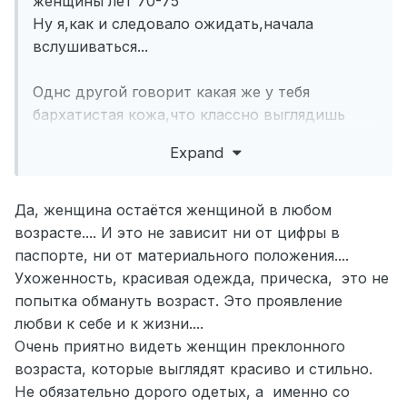
женщины лет 70-75
Ну я,как и следовало ожидать,начала
вслушиваться...
Однс другой говорит какая же у тебя
бархатистая кожа,что классно выглядишь
Вторая спрашивает про седину ,не слишком
Expand
ли много...
Потом они начали говорить про оттеночный
шампунь и как красить седину..
Да, женщина остаётся женщиной в любом
возрасте.... И это не зависит ни от цифры в
я поняла,что женщина и в 75 остается
паспорте, ни от материального положения....
женщиной)
Ухоженность, красивая одежда, прическа, это не
попытка обмануть возраст. Это проявление
любви к себе и к жизни....
Очень приятно видеть женщин преклонного
возраста, которые выглядят красиво и стильно.
Не обязательно дорого одетых, а именно со