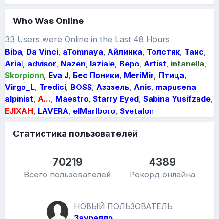
Who Was Online
33 Users were Online in the Last 48 Hours
Biba
Da Vinci
aTomnaya
Айлинка
Толстяк
Таис
Arial
advisor
Nazen
laziale
Веро
Artist
intanella
Skorpionn
Eva J
Бес Поники
MeriMir
Птица
Virgo_L
Tredici
BOSS
Азазeль
Anis
mapusena
alpinist
A...
Maestro
Starry Eyed
Sabina Yusifzade
EJIXAH
LAVERA
elMarlboro
Svetalon
Статистика пользователей
70219
4389
Всего пользователей
Рекорд онлайна
НОВЫЙ ПОЛЬЗОВАТЕЛЬ
Заурелло