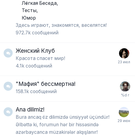
Лёгкая Беседа
Тесты
Юмор
Здесь играют, знакомятся, веселятся!
972.7k
сообщений
Женский Клуб
Красота спасет мир!
4.1k
сообщений
"Мафия" бессмертна!
158.1k
сообщений
Ana dilimiz!
Bura ancaq öz dilimizdə ünsiyyət üçündür!
Əlbəttə ki, forumun hər bir hissəsində
azərbaycanca müzakirələr alqışlanır!