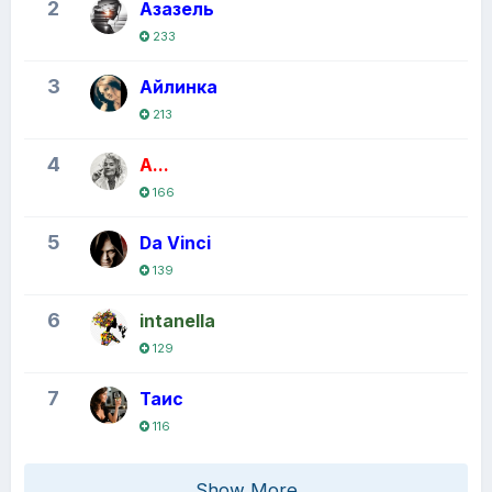
2
Азазeль
233
3
Айлинка
213
4
A...
166
5
Da Vinci
139
6
intanella
129
7
Таис
116
Show More